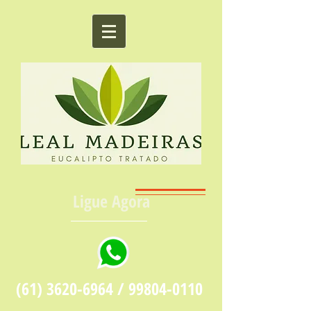
Ligue Agora
(61) 3620-6964
/
99804-0110