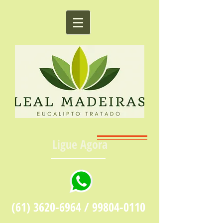
Ligue Agora
(61) 3620-6964
/
99804-0110