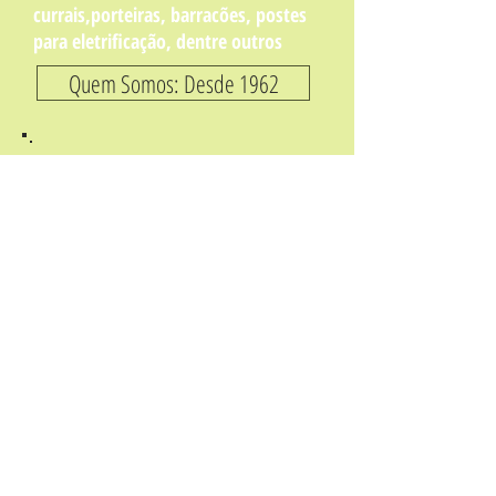
currais,porteiras, barracões, postes
para eletrificação, dentre outros
Quem Somos: Desde 1962
Entrega rápida e confiável
Temos excelentes formas de
pagamentos
NOVIDADE: Toda
madeira tratada
para seu jardim
Compre Agora!
Está interessado?
INSTALAÇÕES